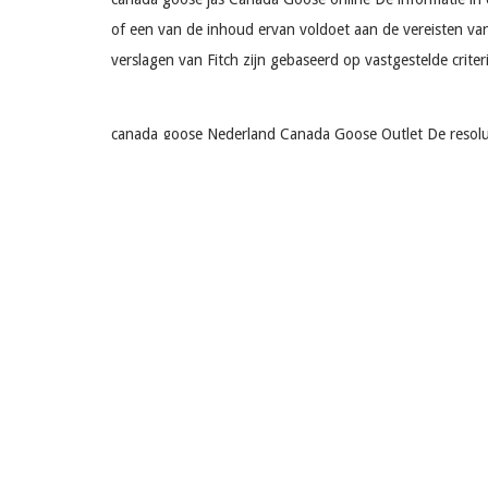
of een van de inhoud ervan voldoet aan de vereisten van
verslagen van Fitch zijn gebaseerd op vastgestelde crit
canada goose Nederland Canada Goose Outlet De resoluties
winnen. Het is een maatstaf of een maat om uit te vinde
name wanneer het de vrouw verdacht is het bedrog te do
zaken nog slechter maakt, is wanneer je niet zeker weet
canada goose chateau parka Canada Goose sale Ik heb dez
goedaardige tumoren. Ik heb drieëntwintig van hen uitge
verliet het ziekenhuis een beetje na een weekje verblij
en uiteindelijk de waarheid Canada Goose Sale canada g