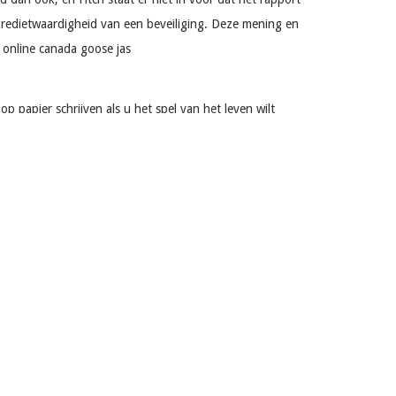
kredietwaardigheid van een beveiliging. Deze mening en
 online canada goose jas
 papier schrijven als u het spel van het leven wilt
ijke tol nemen op degene die bedrogen wordt, en met
elke man naar het punt van afleiding leiden. Wat de
Nederland
lonterig ben. Ik heb iets genaamd cysten, of
iekenhuis was en elke dag werd ze sterker en sterker. Ze
om te gaan met wat ze behandelde, de demonen, de schuld,