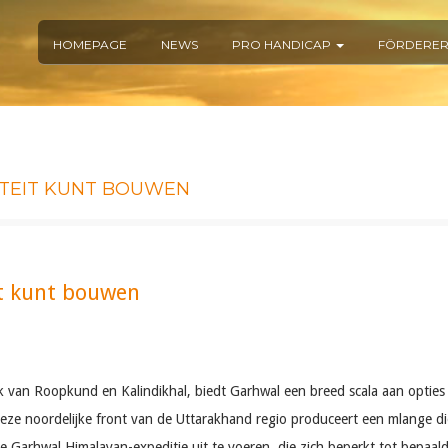
HOMEPAGE
NEWS
PRO HANDICAP
FÖRDERE
TITEIT KUNT BOUWEN
eit kunt bouwen
rek van Roopkund en Kalindikhal, biedt Garhwal een breed scala aan optie
 noordelijke front van de Uttarakhand regio produceert een mlange die 
ge Garhwal Himalayan-expeditie uit te voeren, die zich beperkt tot bepaald