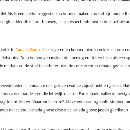
 Als ik een sterke suggestie zou kunnen maken zou het zijn om de theori
eigen gitaaridentiteit kunt bouwen, als je respect opbouwt in de muzikale
kelijk te
Canada Goose Sale
regeren en kunnen binnen enkele minuten om
fietsclubs. De schuifvoegen maken de opening en sluiten bijna als een s
e de duur en de sterkte verbetert dan de concurrenten.canada goose sto
de reden is omdat ze niet geloven wat ze zojuist hebben gezien. Natuurl
e onervaren handelaren die letterlijk naar de Forex markt vallen in men
ag te ontdekken. Waarom falen ze? Als ze voor een ogenblik stoppen om e
e hoop de laatste.. canada goose clearance canada goose jassen goedkoop
it rapport wordt geleverd zonder toestemming of garantie van welke aard 