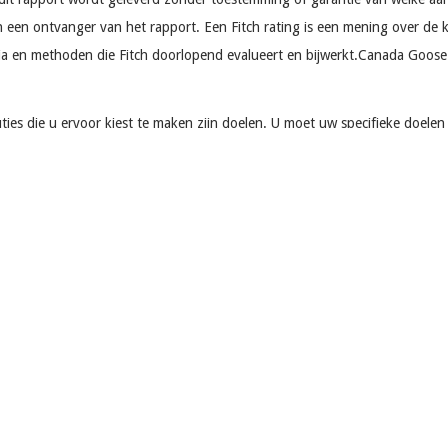
 een ontvanger van het rapport. Een Fitch rating is een mening over de 
eria en methoden die Fitch doorlopend evalueert en bijwerkt.Canada Goose
 die u ervoor kiest te maken zijn doelen. U moet uw specifieke doelen op
n of u het slaagt. Bedriegen in een toegewijde relatie kan een ongelofel
en. De gedachte van een andere man die je vrouw aan de hand legt, kan 
 of je vermoeden eigenlijk juist zijn. Canada Goose Outlet canada goose 
e antioxidant al 30 jaar in het aanvullingsformulier genomen omdat ik k
sneden. Ze zag elke dag een psycholoog voor de tijd dat ze daar in het z
f. Ik geef dat meisje het hele krediet in de wereld omdat ik de moed heb 
oose chateau parka.