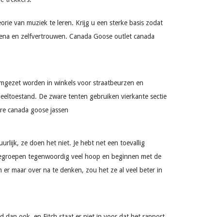
e van muziek te leren. Krijg u een sterke basis zodat
 arena en zelfvertrouwen. Canada Goose outlet canada
gezet worden in winkels voor straatbeurzen en
peeltoestand. De zware tenten gebruiken vierkante sectie
re canada goose jassen
ijk, ze doen het niet. Je hebt net een toevallig
igtegroepen tegenwoordig veel hoop en beginnen met de
r maar over na te denken, zou het ze al veel beter in
dan ook, en Fitch staat er niet in voor dat het rapport