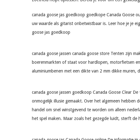
canada goose jas goedkoop goedkope Canada Goose outlet
uw waarde als gitarist onbetwistbaar is. Leer hoe je je 
goose jas goedkoop
canada goose jassen canada goose store Tenten zijn mak
boerenmarkten of staat voor hardlopen, motorfietsen en 
aluminiumbenen met een dikte van 2 mm dikke muren, di
canada goose jassen goedkoop Canada Goose Clear De twee
onmogelijk illusie gemaakt. Over het algemeen hebben d
handel om snel winstgevend te worden om alleen nederla
het spel maken. Maar zoals het gezegde luidt, sterft d
canada goose jas Canada Goose online De informatie in d