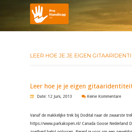
LEER HOE JE JE EIGEN GITAARIDEN
Leer hoe je je eigen gitaaridentit
Date: 12 Juni, 2013
Keine Kommentare
Vanaf de makkelijke trek bij Dodital naar de zwaarste t
https://www.parkakopen.nl/ Canada Goose Nederland Deze
zoetheid helpt oplossen. Bereid je voor om een ​​geweldi