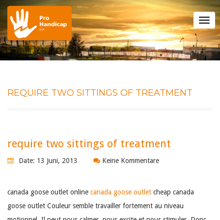
Tog
nav
REQUIRE TWO SITTINGS OF TREATMENT
require two sittings of treatment
Date: 13 Juni, 2013
Keine Kommentare
canada goose outlet online
canada goose outlet
cheap canada
goose outlet Couleur semble travailler fortement au niveau
motionnel. Il peut nous calmer, nous excite et nous stimuler. Donc,