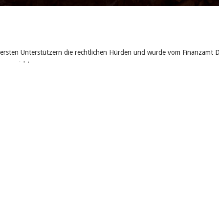
 ersten Unterstützern die rechtlichen Hürden und wurde vom Finanzamt D
n erreicht.
e Integration von körperlich und geistig behinderten Menschen in den Allt
er beim Kauf eines behindertengerechten Autos. Das Leben solcher Mensch
Arbeit.
 insbesondere der Angehörigen, die nach einem schweren Schicksalsschlag i
Handelns. An dieser Stelle möchten wir vermitteln und hilfreich zur Seit
 zu führen.
n den Medien präsent zu sein, um unsere Philosophie und unser Denken i
eht und der Pro Handicap e.V. zu einer bekannten Hilfsorganisation geword