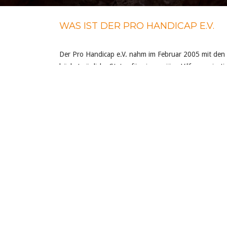
WAS IST DER PRO HANDICAP E.V.
Der Pro Handicap e.V. nahm im Februar 2005 mit den
höchstmögliche Status für eine seriöse Hilfsorganisatio
Die Arbeit unserer aktiven Mitglieder ist nicht nur di
Lebenssituationen, wie zum Beispiel der Jobsuche od
lebenswerter zu machen ist ein wichtiges Ziel unserer 
Darüber hinaus ist auch die Aufklärung aller Anderen,
großer und mindestens genauso wichtiger Teil unseres 
Leben dieser Menschen wieder auf den richtigen Pfad
Wir sind ständig bemüht, in der Öffentlichkeit und i
Wenn die Menschlichkeit für jeden an erster Stelle st
wir unserem Ziel ein Stück näher gekommen sein.