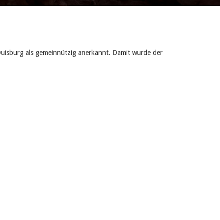
uisburg als gemeinnützig anerkannt. Damit wurde der
ag, sondern auch die Hilfe in den verschiedenen
en mit unserer Hilfe immer noch ein Stück
nnerhalb der Familie oft nicht weiter wissen, ein
e stehen um in solch schwierigen Situationen das
n den Köpfen der Menschen zu verbreiten.
en ist, die für Sicherheit und Vertrauen steht, werden